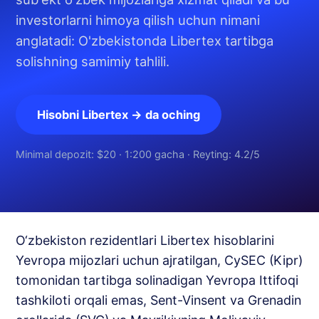
investorlarni himoya qilish uchun nimani
anglatadi: O'zbekistonda Libertex tartibga
solishning samimiy tahlili.
Hisobni Libertex → da oching
Minimal depozit: $20 · 1:200 gacha · Reyting: 4.2/5
O‘zbekiston rezidentlari Libertex hisoblarini
Yevropa mijozlari uchun ajratilgan, CySEC (Kipr)
tomonidan tartibga solinadigan Yevropa Ittifoqi
tashkiloti orqali emas, Sent-Vinsent va Grenadin