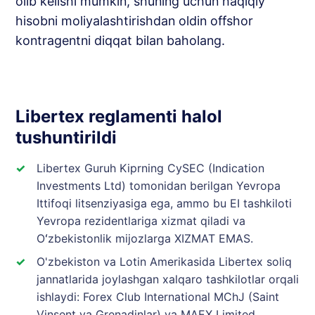
olib kelishi mumkin, shuning uchun haqiqiy
hisobni moliyalashtirishdan oldin offshor
kontragentni diqqat bilan baholang.
Libertex reglamenti halol
tushuntirildi
Libertex Guruh Kiprning CySEC (Indication
Investments Ltd) tomonidan berilgan Yevropa
Ittifoqi litsenziyasiga ega, ammo bu EI tashkiloti
Yevropa rezidentlariga xizmat qiladi va
Oʻzbekistonlik mijozlarga XIZMAT EMAS.
O'zbekiston va Lotin Amerikasida Libertex soliq
jannatlarida joylashgan xalqaro tashkilotlar orqali
ishlaydi: Forex Club International MChJ (Saint
Vinsent va Grenadinlar) va MAEX Limited