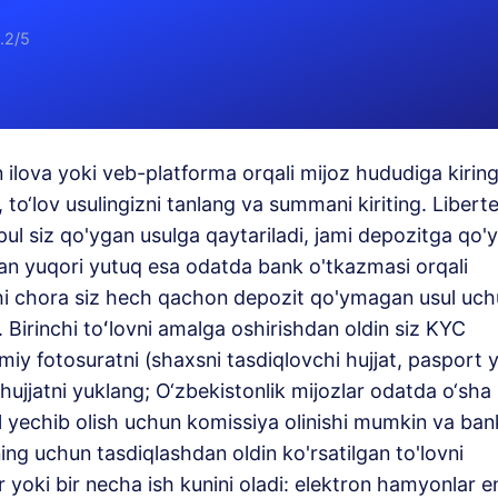
4.2/5
 ilova yoki veb-platforma orqali mijoz hududiga kiring
, to‘lov usulingizni tanlang va summani kiriting. Liberte
i: pul siz qo'ygan usulga qaytariladi, jami depozitga qo'
an yuqori yutuq esa odatda bank o'tkazmasi orqali
shi chora siz hech qachon depozit qo'ymagan usul uc
. Birinchi toʻlovni amalga oshirishdan oldin siz KYC
smiy fotosuratni (shaxsni tasdiqlovchi hujjat, pasport 
 hujjatni yuklang; O‘zbekistonlik mijozlar odatda o‘sha
ul yechib olish uchun komissiya olinishi mumkin va ban
ning uchun tasdiqlashdan oldin ko'rsatilgan to'lovni
r yoki bir necha ish kunini oladi: elektron hamyonlar e