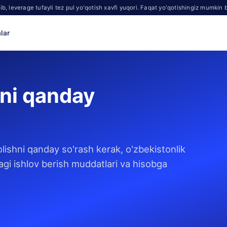
b, leverage tufayli tez pul yo'qotish xavfi yuqori. Faqat yo'qotishingiz mumkin b
lar
lni qanday
olishni qanday so'rash kerak, o'zbekistonlik
agi ishlov berish muddatlari va hisobga