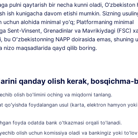
aga pulni qaytarish bir necha kunni oladi, O‘zbekiston
sh ish kunigacha davom etishi mumkin. Sizning usulin
sh uchun alohida minimal yo'q; Platformaning minimal
ga Sent-Vinsent, Grenadinlar va Mavrikiydagi (FSC) x
adi, bu Oʻzbekistonning NAPP doirasida emas, shuning 
va nizo maqsadlarida qayd qilib boring.
larini qanday olish kerak, bosqichma-
echib olish bo'limini oching va miqdorni tanlang.
at qoʻyishda foydalangan usul (karta, elektron hamyon yoki
gan foyda odatda bank o'tkazmasi orqali to'lanadi.
l yechib olish uchun komissiya oladi va bankingiz yoki to'lo