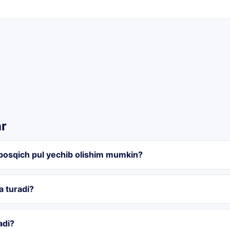
ar
bosqich pul yechib olishim mumkin?
a turadi?
adi?