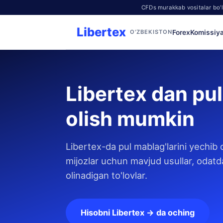
CFDs murakkab vositalar bo'li
Libertex
Forex
Komissiya
O'ZBEKISTON
Libertex dan pu
olish mumkin
Libertex-da pul mablag'larini yechib 
mijozlar uchun mavjud usullar, odatd
olinadigan to'lovlar.
Hisobni Libertex → da oching