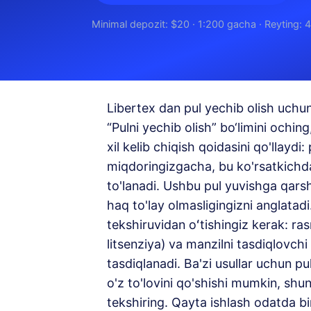
Minimal depozit: $20 · 1:200 gacha · Reyting: 
Libertex dan pul yechib olish uchun
“Pulni yechib olish” bo‘limini oching
xil kelib chiqish qoidasini qo'llayd
miqdoringizgacha, bu ko'rsatkichd
to'lanadi. Ushbu pul yuvishga qar
haq to'lay olmasligingizni anglatadi
tekshiruvidan oʻtishingiz kerak: ra
litsenziya) va manzilni tasdiqlovchi
tasdiqlanadi. Ba'zi usullar uchun p
o'z to'lovini qo'shishi mumkin, shu
tekshiring. Qayta ishlash odatda bi