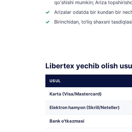
qo'shishi mumkin; Ariza topshirishd
Arizalar odatda bir kundan bir nec
Birinchidan, to‘liq shaxsni tasdiql
Libertex yechib olish us
USUL
Karta (Visa/Mastercard)
Elektron hamyon (Skrill/Neteller)
Bank o'tkazmasi