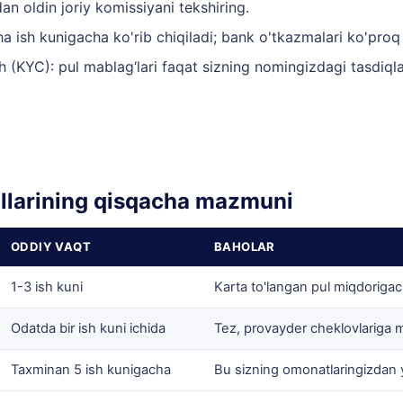
an oldin joriy komissiyani tekshiring.
ha ish kunigacha ko'rib chiqiladi; bank o'tkazmalari ko'proq
ash (KYC): pul mablag‘lari faqat sizning nomingizdagi tasdiql
ullarining qisqacha mazmuni
ODDIY VAQT
BAHOLAR
1-3 ish kuni
Karta to'langan pul miqdorigach
Odatda bir ish kuni ichida
Tez, provayder cheklovlariga 
Taxminan 5 ish kunigacha
Bu sizning omonatlaringizdan y