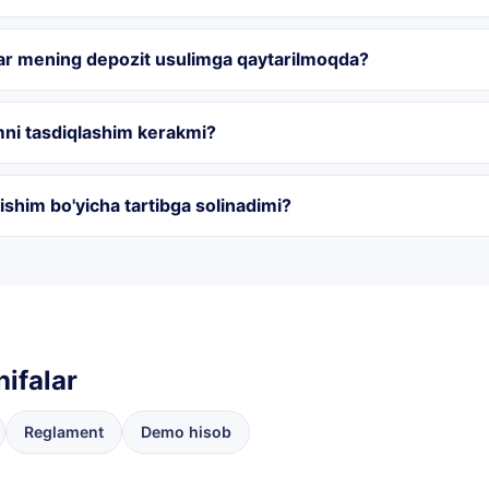
ar mening depozit usulimga qaytarilmoqda?
mni tasdiqlashim kerakmi?
ishim bo'yicha tartibga solinadimi?
hifalar
Reglament
Demo hisob