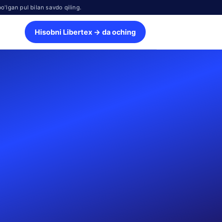
o'lgan pul bilan savdo qiling.
Hisobni Libertex → da oching