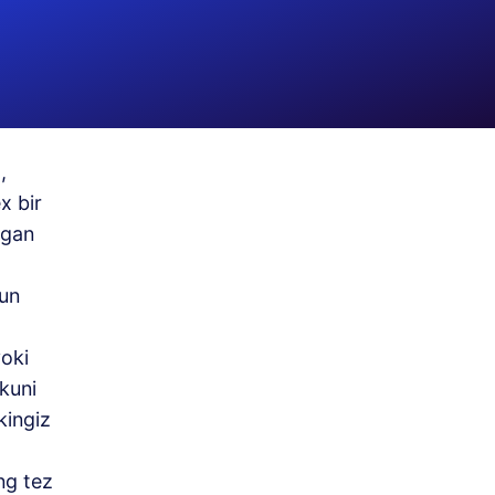
,
x bir
ygan
hun
yoki
 kuni
kingiz
ng tez