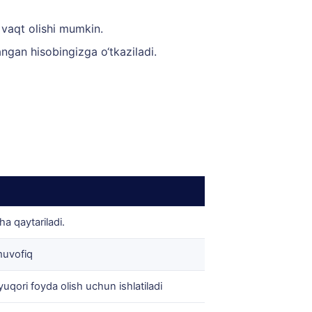
 vaqt olishi mumkin.
angan hisobingizga o‘tkaziladi.
a qaytariladi.
muvofiq
uqori foyda olish uchun ishlatiladi