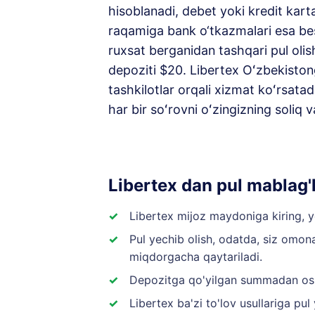
hisoblanadi, debet yoki kredit kart
raqamiga bank o‘tkazmalari esa be
ruxsat berganidan tashqari pul oli
depoziti $20. Libertex Oʻzbekiston
tashkilotlar orqali xizmat koʻrsat
har bir soʻrovni oʻzingizning soliq 
Libertex dan pul mablag'
Libertex mijoz maydoniga kiring, y
Pul yechib olish, odatda, siz omon
miqdorgacha qaytariladi.
Depozitga qo'yilgan summadan osh
Libertex ba'zi to'lov usullariga pu