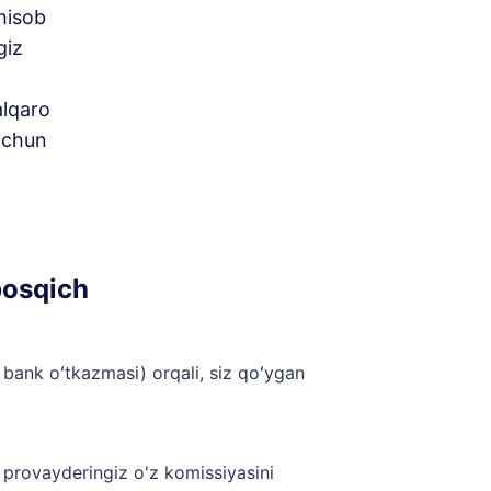
 hisob
giz
alqaro
uchun
bosqich
 bank oʻtkazmasi) orqali, siz qoʻygan
v provayderingiz o'z komissiyasini