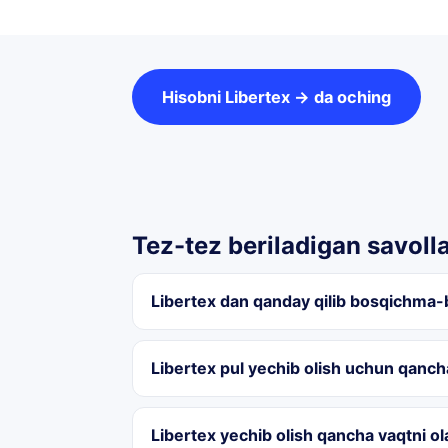
Hisobni Libertex → da oching
Tez-tez beriladigan savoll
Libertex dan qanday qilib bosqichma-
Libertex pul yechib olish uchun qanch
Libertex yechib olish qancha vaqtni ol